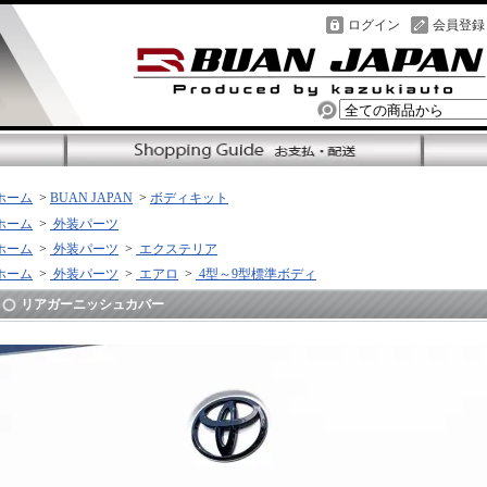
ログイン
会員登録
ホーム
>
BUAN JAPAN
>
ボディキット
ホーム
>
外装パーツ
ホーム
>
外装パーツ
>
エクステリア
ホーム
>
外装パーツ
>
エアロ
>
4型～9型標準ボディ
リアガーニッシュカバー