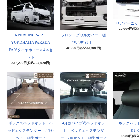
リアガーニッ
20,000円(税込
KBRACING S-12
フロントグリルカバー 標
YOKOHAMA PARADA
準ボディ用
30,000円(税込33,000円)
PA03タイヤホイール4本セ
ット
237,200円(税込260,920円)
ボックスベッドキット ベ
4分割パイプ式ベッドキッ
ネックパッド
ッドエクステンダー 2点セ
ト ベッドエクステンダ
KUR
3,500円(税込
ット 標準ボディ
ー 2点セット 標準ボディ