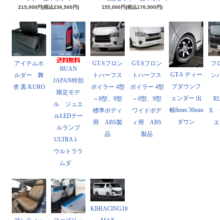
215,000円(税込236,500円)
155,000円(税込170,500円)
アイテムホ
GT-Sフロン
GT-Sフロン
フ
BUAN
GT-S ディー
ルダー 舞
トハーフス
トハーフス
ン
JAPAN特別
プダウンフ
杏 黒 KURO
ポイラー 4型
ポイラー 4型
限定モデ
ェンダー 出
～8型、9型
～8型、9型
R
ル ジュエ
幅8mm 30mm
標準ボディ
ワイドボデ
X 
ルLEDテー
ダウン
用 ABS製
ィ用 ABS
エ
ルランプ
品
製品
ULTRA λ
ウルトララ
ムダ
KBRACING18