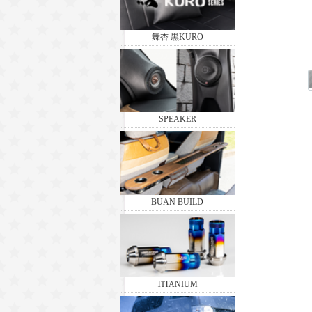
舞杏 黒KURO
SPEAKER
BUAN BUILD
TITANIUM