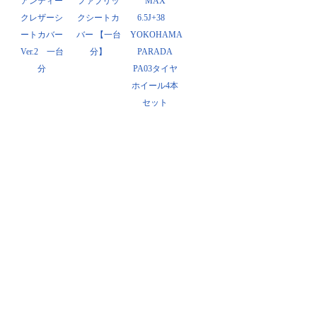
アンティー
ファブリッ
MAX
クレザーシ
クシートカ
6.5J+38
ートカバー
バー 【一台
YOKOHAMA
Ver.2 一台
分】
PARADA
分
PA03タイヤ
ホイール4本
セット