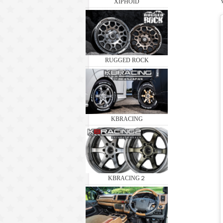
XIPHOID
RUGGED ROCK
KBRACING
KBRACING２