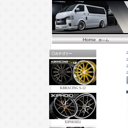
BUAN JAPAN
カテゴリー
KBRACING S-12
XIPHOID2