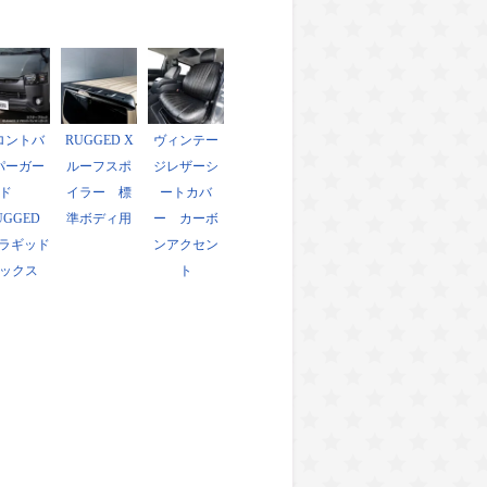
ロントバ
RUGGED X
ヴィンテー
パーガー
ルーフスポ
ジレザーシ
ド
イラー 標
ートカバ
UGGED
準ボディ用
ー カーボ
ラギッド
ンアクセン
ックス
ト