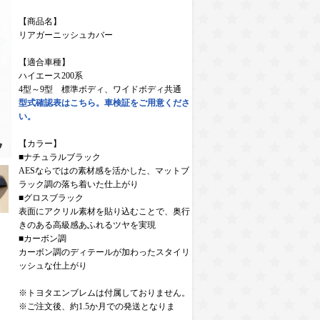
【商品名】
リアガーニッシュカバー
【適合車種】
ハイエース200系
4型～9型 標準ボディ、ワイドボディ共通
型式確認表はこちら。車検証をご用意くださ
い。
【カラー】
■ナチュラルブラック
AESならではの素材感を活かした、マットブ
ラック調の落ち着いた仕上がり
■グロスブラック
表面にアクリル素材を貼り込むことで、奥行
きのある高級感あふれるツヤを実現
■カーボン調
カーボン調のディテールが加わったスタイリ
ッシュな仕上がり
※トヨタエンブレムは付属しておりません。
※ご注文後、約1.5か月での発送となりま