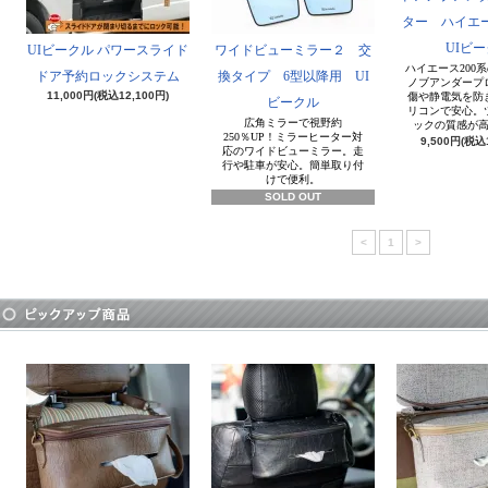
ター ハイエー
UIビ
UIビークル パワースライド
ワイドビューミラー２ 交
ハイエース200
ドア予約ロックシステム
換タイプ 6型以降用 UI
ノブアンダープ
11,000円(税込12,100円)
傷や静電気を防
ビークル
リコンで安心。
広角ミラーで視野約
ックの質感が
250％UP！ミラーヒーター対
9,500円(税込
応のワイドビューミラー。走
行や駐車が安心。簡単取り付
けで便利。
SOLD OUT
<
1
>