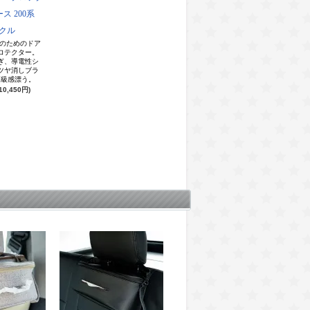
ス 200系
ークル
系のためのドア
ロテクター。
ぎ、導電性シ
ツヤ消しブラ
高級感漂う。
10,450円)