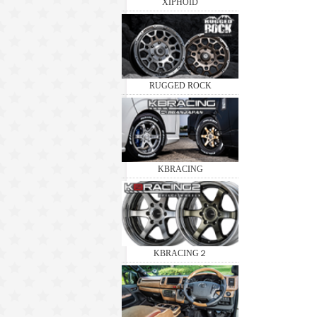
XIPHOID
RUGGED ROCK
KBRACING
KBRACING２