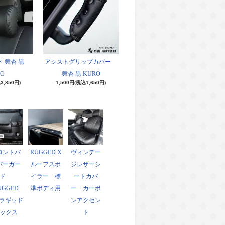
 舞杏 黒
アシストグリップカバー
O
舞杏 黒 KURO
3,850円)
1,500円(税込1,650円)
ロントバ
RUGGED X
ヴィンテー
パーガー
ルーフスポ
ジレザーシ
ド
イラー 標
ートカバ
UGGED
準ボディ用
ー カーボ
ラギッド
ンアクセン
ックス
ト