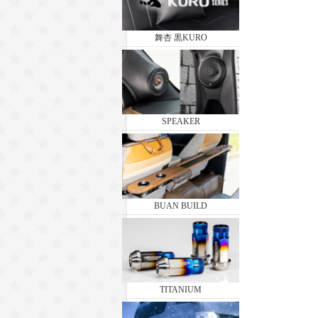
舞杏 黒KURO
SPEAKER
BUAN BUILD
TITANIUM