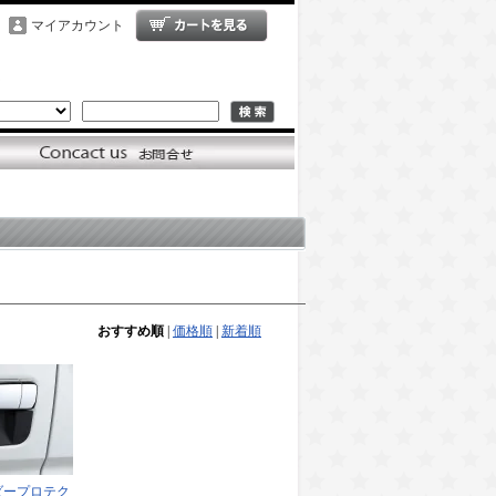
マイアカウント
おすすめ順
|
価格順
|
新着順
ダープロテク