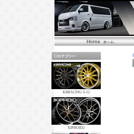
BUAN JAPAN
カテゴリー
KBRACING S-12
XIPHOID2