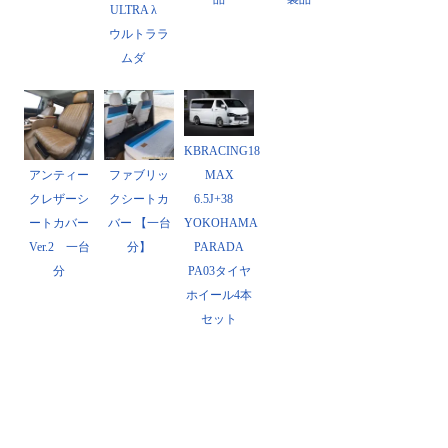
ULTRA λ
ウルトララ
ムダ
KBRACING18
アンティー
ファブリッ
MAX
クレザーシ
クシートカ
6.5J+38
ートカバー
バー 【一台
YOKOHAMA
Ver.2 一台
分】
PARADA
分
PA03タイヤ
ホイール4本
セット