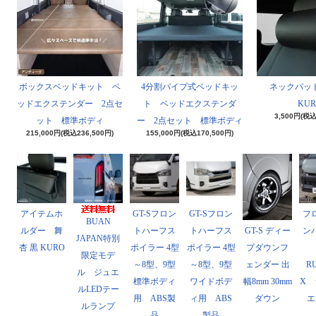
ボックスベッドキット ベ
4分割パイプ式ベッドキッ
ネックパッド
ッドエクステンダー 2点セ
ト ベッドエクステンダ
KUR
3,500円(税込
ット 標準ボディ
ー 2点セット 標準ボディ
215,000円(税込236,500円)
155,000円(税込170,500円)
アイテムホ
GT-Sフロン
GT-Sフロン
フ
BUAN
GT-S ディー
ルダー 舞
トハーフス
トハーフス
ン
JAPAN特別
プダウンフ
杏 黒 KURO
ポイラー 4型
ポイラー 4型
限定モデ
ェンダー 出
～8型、9型
～8型、9型
R
ル ジュエ
幅8mm 30mm
標準ボディ
ワイドボデ
X 
ルLEDテー
ダウン
用 ABS製
ィ用 ABS
エ
ルランプ
品
製品