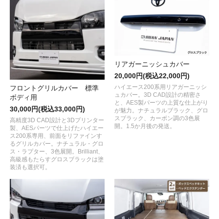
リアガーニッシュカバー
20,000円(税込22,000円)
ハイエース200系用リアガーニッシ
フロントグリルカバー 標準
ュカバー。3D CAD設計の精密さ
ボディ用
と、AES製パーツの上質な仕上がり
30,000円(税込33,000円)
が魅力。ナチュラルブラック、グロ
スブラック、カーボン調の3色展
高精度3D CAD設計と3Dプリンター
開。1.5か月後の発送。
製、AESパーツで仕上げたハイエー
ス200系専用、前面をリファインす
るグリルカバー。ナチュラル・グロ
ス・ラプター、3色展開。Brilliant、
高級感もたらすグロスブラックは塗
装済も選択可。