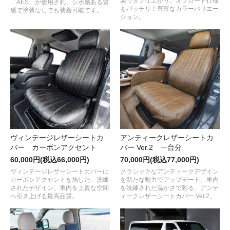
製でタフ仕上がり。オフロード仕様
「AES」が使用され、シボ感ある質
もバッチリ！豊富なカラーバリエー
感で塗装なしでも装着可能です。
ション。
ヴィンテージレザーシートカ
アンティークレザーシートカ
バー カーボンアクセント
バー Ver.2 一台分
60,000円(税込66,000円)
70,000円(税込77,000円)
ヴィンテージレザーシートカバーに
クラシックなアンティークデザイン
カーボンアクセントを施した、洗練
を新たな魅力でアップデート。車内
されたデザイン。車内を上質な空間
を洗練された温かさで彩る、アンテ
へ引き上げる最高品質。
ィークレザーシートカバー Ver.2。