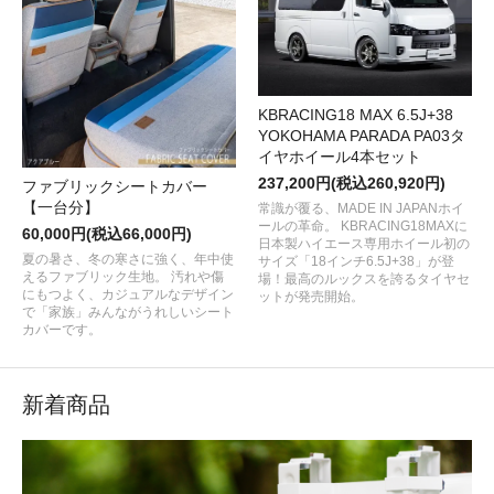
KBRACING18 MAX 6.5J+38
YOKOHAMA PARADA PA03タ
イヤホイール4本セット
237,200円(税込260,920円)
ファブリックシートカバー
【一台分】
常識が覆る、MADE IN JAPANホイ
ールの革命。 KBRACING18MAXに
60,000円(税込66,000円)
日本製ハイエース専用ホイール初の
夏の暑さ、冬の寒さに強く、年中使
サイズ「18インチ6.5J+38」が登
えるファブリック生地。 汚れや傷
場！最高のルックスを誇るタイヤセ
にもつよく、カジュアルなデザイン
ットが発売開始。
で「家族」みんながうれしいシート
カバーです。
新着商品