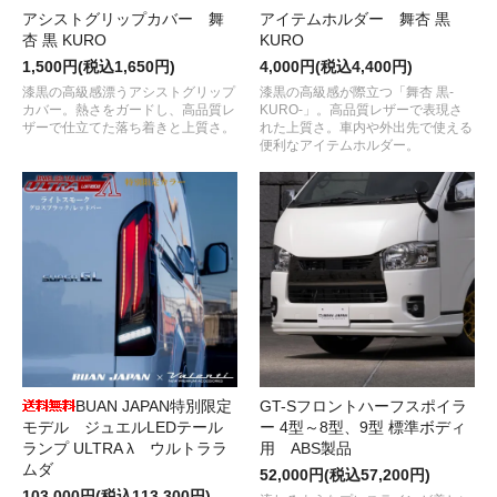
アシストグリップカバー 舞
アイテムホルダー 舞杏 黒
杏 黒 KURO
KURO
1,500円(税込1,650円)
4,000円(税込4,400円)
漆黒の高級感漂うアシストグリップ
漆黒の高級感が際立つ「舞杏 黒-
カバー。熱さをガードし、高品質レ
KURO-」。高品質レザーで表現さ
ザーで仕立てた落ち着きと上質さ。
れた上質さ。車内や外出先で使える
便利なアイテムホルダー。
BUAN JAPAN特別限定
GT-Sフロントハーフスポイラ
モデル ジュエルLEDテール
ー 4型～8型、9型 標準ボディ
ランプ ULTRA λ ウルトララ
用 ABS製品
ムダ
52,000円(税込57,200円)
103,000円(税込113,300円)