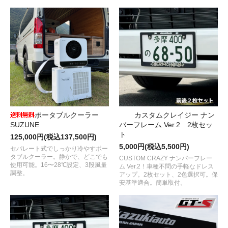
ポータブルクーラー
カスタムクレイジー ナン
SUZUNE
バーフレーム Ver.2 2枚セッ
ト
125,000円(税込137,500円)
5,000円(税込5,500円)
セパレート式でしっかり冷やすポー
タブルクーラー。静かで、どこでも
CUSTOM CRAZY ナンバーフレー
使用可能。16〜28℃設定、3段風量
ム Ver.2！車種不問の手軽なドレス
調整。
アップ。2枚セット、2色選択可。保
安基準適合。簡単取付。