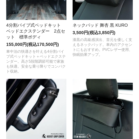
4分割パイプ式ベッドキット
ネックパッド 舞杏 黒 KURO
ベッドエクステンダー 2点セ
3,500円(税込3,850円)
ット 標準ボディ
漆黒の高級感演出、首元を優しく支
155,000円(税込170,500円)
えるネックパッド。車内のアクセン
トにもおすすめ。PVCレザー使用、
車中泊の快適さを叶える4分割パイ
快眠効果アップ。
プ式ベッドキット＋ベッドエクステ
ンダー。高さ5段階調節可能で家族
も快適。安全な乗り降りでコンパク
ト収納。