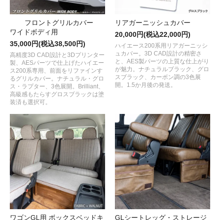
フロントグリルカバー
リアガーニッシュカバー
ワイドボディ用
20,000円(税込22,000円)
35,000円(税込38,500円)
ハイエース200系用リアガーニッシ
ュカバー。3D CAD設計の精密さ
高精度3D CAD設計と3Dプリンター
と、AES製パーツの上質な仕上がり
製、AESパーツで仕上げたハイエー
が魅力。ナチュラルブラック、グロ
ス200系専用、前面をリファインす
スブラック、カーボン調の3色展
るグリルカバー。ナチュラル・グロ
開。1.5か月後の発送。
ス・ラプター、3色展開。Brilliant、
高級感もたらすグロスブラックは塗
装済も選択可。
ワゴンGL用 ボックスベッドキ
GLシートレッグ・ストレージ