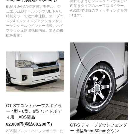
流れるようなプレスラインが美しい
内巻きタイプのハーフスポイラー。
BUAN JAPAN特別限定モデル、ジ
ABS製で抜群のフィッティングを誇
ュエルLEDテールランプ ULTRA λ。
ります。
特別カラーで欧州車仕様。オープニ
ング&エンディングアクションやシ
ーケンシャルウインカー搭載。ハイ
フラッシュ制御抵抗内蔵。驚きの機
能を凝縮。
GT-Sフロントハーフスポイラ
ー 4型～8型、9型 ワイドボデ
ィ用 ABS製品
62,000円(税込68,200円)
GT-S ディープダウンフェンダ
ー 出幅8mm 30mmダウン
ABS製フロントハーフスポイラーに