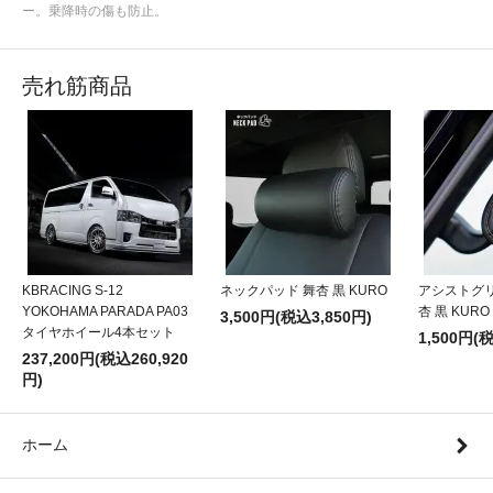
ー。乗降時の傷も防止。
売れ筋商品
KBRACING S-12
ネックパッド 舞杏 黒 KURO
アシストグ
YOKOHAMA PARADA PA03
杏 黒 KURO
3,500円(税込3,850円)
タイヤホイール4本セット
1,500円(
237,200円(税込260,920
円)
ホーム