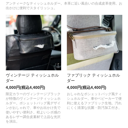
アンティークなティッシュホルダー。本革に近い風合いの合成皮革使用。お
出かけに便利でスタイリッシュ。
ヴィンテージ ティッシュホル
ファブリック ティッシュホル
ダー
ダー
4,000円(税込4,400円)
4,000円(税込4,400円)
限定カラーのヴィンテージブラック
おしゃれなポシェットバッグ風ティ
が特徴のヴィンテージティッシュホ
シュホルダー。車やベビーカーで便
ルダー。ポシェットバッグ風デザイ
利に使えるファブリック生地。汚れ
ンがおしゃれで、車やお出かけ先で
にくく清潔な抗菌・防汚加工付き。
使いやすい便利さ。程よいシボ感の
あるレザー調合皮素材で上品な光沢
を演出。