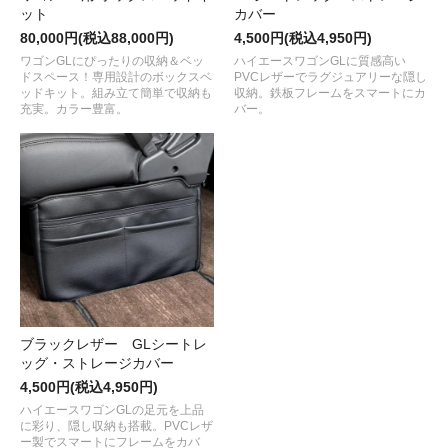
ット
カバー
80,000円(税込88,000円)
4,500円(税込4,950円)
ワゴンGLにぴったりの収納＆ベッ
ハイエースワゴンGLに質感高い
ドスペース！専用設計のボックスベ
PVCレザーでラグジュアリーな隠し
ッドキット。組み立て簡単で収納も
収納。鉄板フレームをスマートにカ
充実。カラー豊富。
バー。
ブラックレザー GLシートレ
ッグ・ストレージカバー
4,500円(税込4,950円)
ハイエースワゴンGLの足元を上品
に彩り、隠し収納も搭載。PVCレザ
ー製でスマートにフレームをカバ