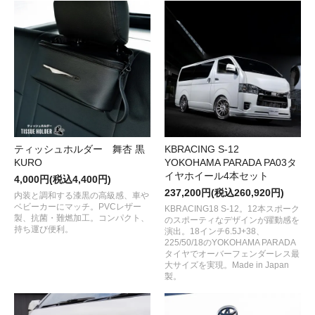
ティッシュホルダー 舞杏 黒
KBRACING S-12
KURO
YOKOHAMA PARADA PA03タ
イヤホイール4本セット
4,000円(税込4,400円)
237,200円(税込260,920円)
内装と調和する漆黒の高級感、車や
ベビーカーにマッチ。PVCレザー
KBRACING18 S-12。12本スポーク
製、抗菌・難燃加工。コンパクト、
のスポーティなデザインが躍動感を
持ち運び便利。
演出。18インチ6.5J+38、
225/50/18のYOKOHAMA PARADA
タイヤでオーバーフェンダーレス最
大サイズを実現。Made in Japan
製。