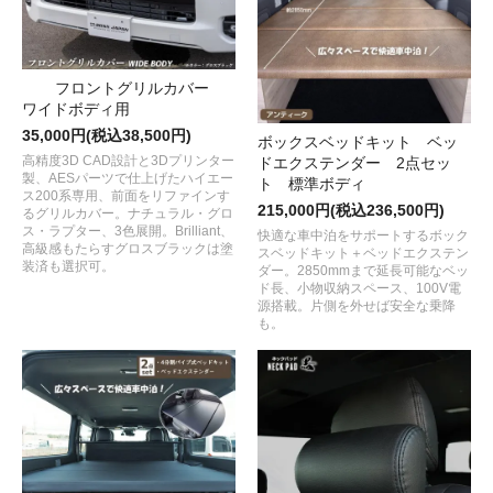
フロントグリルカバー
ワイドボディ用
35,000円(税込38,500円)
ボックスベッドキット ベッ
高精度3D CAD設計と3Dプリンター
ドエクステンダー 2点セッ
製、AESパーツで仕上げたハイエー
ト 標準ボディ
ス200系専用、前面をリファインす
215,000円(税込236,500円)
るグリルカバー。ナチュラル・グロ
ス・ラプター、3色展開。Brilliant、
快適な車中泊をサポートするボック
高級感もたらすグロスブラックは塗
スベッドキット＋ベッドエクステン
装済も選択可。
ダー。2850mmまで延長可能なベッ
ド長、小物収納スペース、100V電
源搭載。片側を外せば安全な乗降
も。