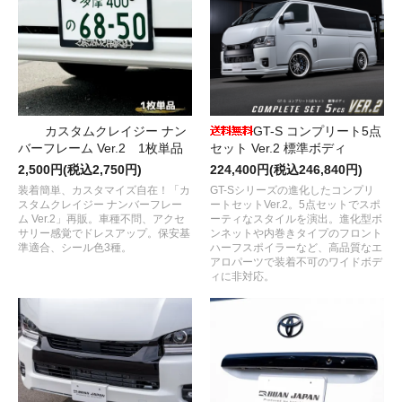
カスタムクレイジー ナン
GT-S コンプリート5点
バーフレーム Ver.2 1枚単品
セット Ver.2 標準ボディ
2,500円(税込2,750円)
224,400円(税込246,840円)
装着簡単、カスタマイズ自在！「カ
GT-Sシリーズの進化したコンプリ
スタムクレイジー ナンバーフレー
ートセットVer.2。5点セットでスポ
ム Ver.2」再販。車種不問、アクセ
ーティなスタイルを演出。進化型ボ
サリー感覚でドレスアップ。保安基
ンネットや内巻きタイプのフロント
準適合、シール色3種。
ハーフスポイラーなど、高品質なエ
アロパーツで装着不可のワイドボデ
ィに非対応。