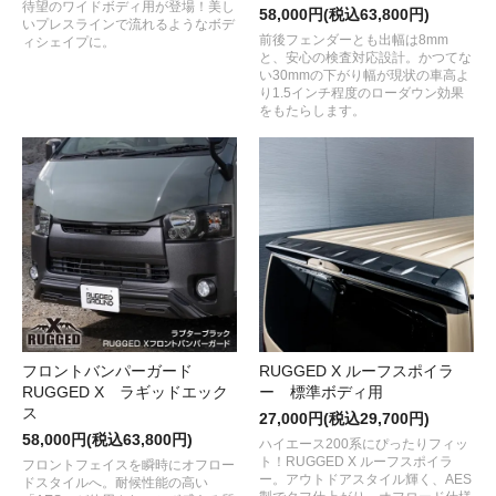
待望のワイドボディ用が登場！美し
58,000円(税込63,800円)
いプレスラインで流れるようなボデ
前後フェンダーとも出幅は8mm
ィシェイプに。
と、安心の検査対応設計。かつてな
い30mmの下がり幅が現状の車高よ
り1.5インチ程度のローダウン効果
をもたらします。
フロントバンパーガード
RUGGED X ルーフスポイラ
RUGGED X ラギッドエック
ー 標準ボディ用
ス
27,000円(税込29,700円)
58,000円(税込63,800円)
ハイエース200系にぴったりフィッ
ト！RUGGED X ルーフスポイラ
フロントフェイスを瞬時にオフロー
ー。アウトドアスタイル輝く、AES
ドスタイルへ。耐候性能の高い