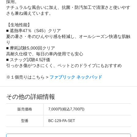
採用。
ナチュラルな風合いに加え、抗菌・防汚加工で清潔さと使いやす
さも兼ね備えています。
【生地性能】
■ 遮熱率47％（S45）クリア
夏の暑さ・冬のひんやり感を軽減し、オールシーズン快適な肌触
り
■ 摩耗試験5,000回クリア
高耐久仕様で、毎日の車内使用でも安心
■ スナッグ試験4.5評価
引っかき傷がつきにくく、ペットとのドライブにもおすすめ
※１個売りはこちら >
ファブリック ネックパッド
その他の詳細情報
販売価格
7,000円(税込7,700円)
型番
BC-129-FA-SET