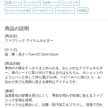
内装パーツ
インテリア
内装パーツ
インテリア
インテリアその他
アクセサリー
アクセサリー
汎用品
商品の説明
[商品名]
ファブリック アイテムホルダー
[サイズ]
縦：横：高さ＝7cm×27.5cm×11cm
[商品詳細]
車内の小物をすっきりまとめられる、おしゃれなアイテムホルダ
ー。車のシートに取り付けて使えるのはもちろん、ポシェットの
ようにパッと外して持ち運びもOK。ベビーカーに掛けたり、お
出かけ先でも気軽に使える便利なアイテムです。
[素材]
温度変化の影響を受けにくく、季節を問わず快適に使えるファブ
リック生地を採用。
ナチュラルな風合いに、抗菌・防汚加工をプラスし、清潔で汚れ