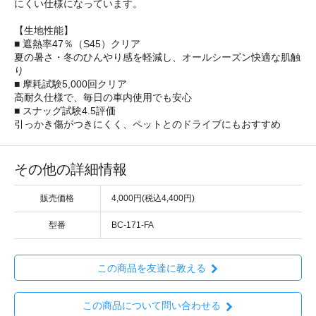
にくい仕様になっています。
【生地性能】
■ 遮熱率47％（S45）クリア
夏の暑さ・冬のひんやり感を軽減し、オールシーズン快適な肌触
り
■ 摩耗試験5,000回クリア
高耐久仕様で、毎日の車内使用でも安心
■ スナッグ試験4.5評価
引っかき傷がつきにくく、ペットとのドライブにもおすすめ
その他の詳細情報
販売価格
4,000円(税込4,400円)
型番
BC-171-FA
この商品を友達に教える
この商品について問い合わせる