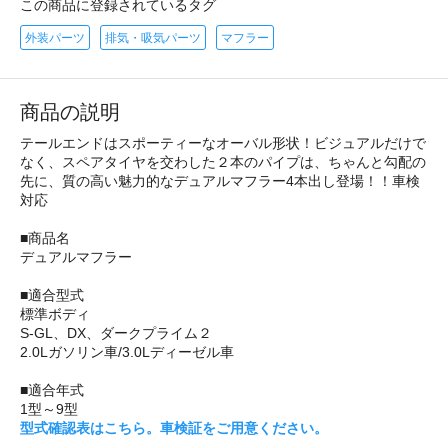
この商品に登録されているタグ
外装パーツ
排気・吸気パーツ
マフラー
商品の説明
テールエンドはスポーティーなオーバル形状！ビジュアルだけで
なく、スペアタイヤを交わした２本のパイプは、ちゃんと勾配の
先に、質の高い魅力的なデュアルマフラー4本出し登場！！車検
対応
■商品名
デュアルマフラー
■適合型式
標準ボディ
S-GL、DX、ダークプライム２
2.0Lガソリン車/3.0Lディーゼル車
■適合年式
1型～9型
型式確認表はこちら。車検証をご用意ください。