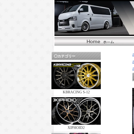
BUAN JAPAN
カテゴリー
KBRACING S-12
XIPHOID2