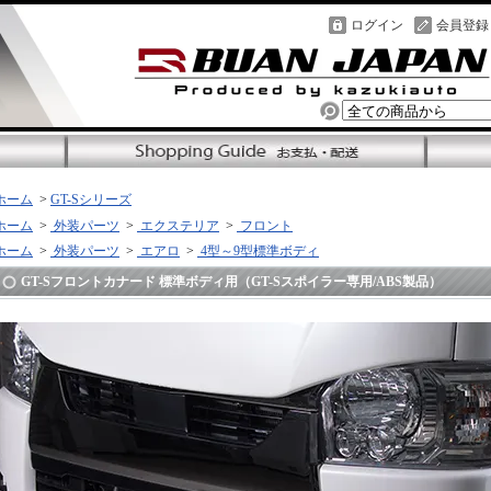
ログイン
会員登録
ホーム
>
GT-Sシリーズ
ホーム
>
外装パーツ
>
エクステリア
>
フロント
ホーム
>
外装パーツ
>
エアロ
>
4型～9型標準ボディ
GT-Sフロントカナード 標準ボディ用（GT-Sスポイラー専用/ABS製品）