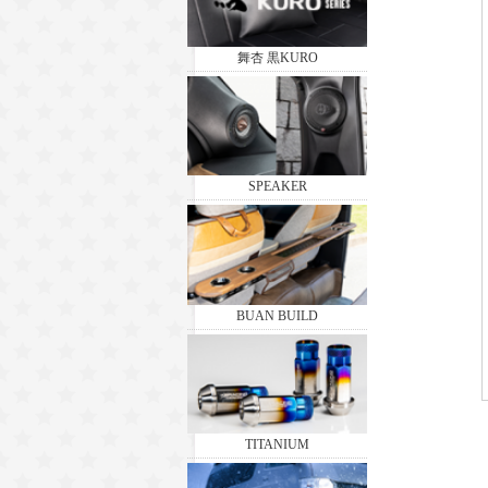
舞杏 黒KURO
SPEAKER
BUAN BUILD
TITANIUM