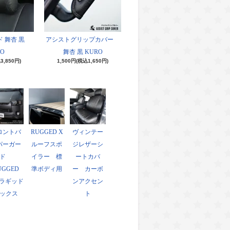
 舞杏 黒
アシストグリップカバー
O
舞杏 黒 KURO
3,850円)
1,500円(税込1,650円)
ロントバ
RUGGED X
ヴィンテー
パーガー
ルーフスポ
ジレザーシ
ド
イラー 標
ートカバ
UGGED
準ボディ用
ー カーボ
ラギッド
ンアクセン
ックス
ト