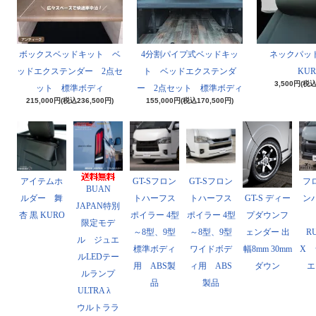
ボックスベッドキット ベ
4分割パイプ式ベッドキッ
ネックパッド
ッドエクステンダー 2点セ
ト ベッドエクステンダ
KUR
3,500円(税込
ット 標準ボディ
ー 2点セット 標準ボディ
215,000円(税込236,500円)
155,000円(税込170,500円)
アイテムホ
GT-Sフロン
GT-Sフロン
フ
BUAN
GT-S ディー
ルダー 舞
トハーフス
トハーフス
ン
JAPAN特別
プダウンフ
杏 黒 KURO
ポイラー 4型
ポイラー 4型
限定モデ
ェンダー 出
～8型、9型
～8型、9型
R
ル ジュエ
幅8mm 30mm
標準ボディ
ワイドボデ
X 
ルLEDテー
ダウン
用 ABS製
ィ用 ABS
エ
ルランプ
品
製品
ULTRA λ
ウルトララ