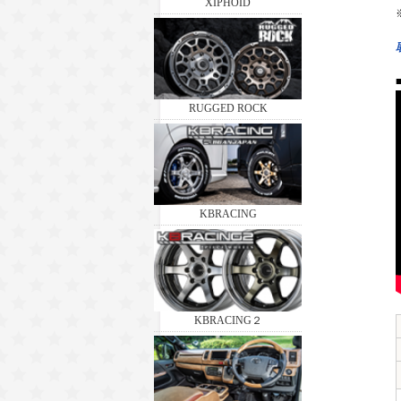
XIPHOID
RUGGED ROCK
KBRACING
KBRACING２