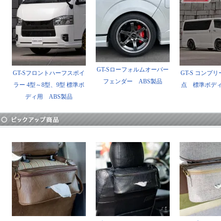
GT-Sローフォルムオーバー
GT-Sフロントハーフスポイ
GT-S コンプ
フェンダー ABS製品
ラー 4型～8型、9型 標準ボ
点 標準ボディ
ディ用 ABS製品