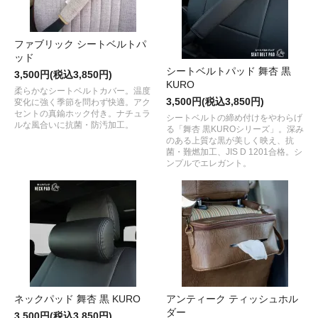
ファブリック シートベルトパ
ッド
シートベルトパッド 舞杏 黒
3,500円(税込3,850円)
KURO
柔らかなシートベルトカバー。温度
3,500円(税込3,850円)
変化に強く季節を問わず快適。アク
セントの真鍮ホック付き。ナチュラ
シートベルトの締め付けをやわらげ
ルな風合いに抗菌・防汚加工。
る「舞杏 黒KUROシリーズ」。深み
のある上質な黒が美しく映え、抗
菌・難燃加工、JIS D 1201合格。シ
ンプルでエレガント。
ネックパッド 舞杏 黒 KURO
アンティーク ティッシュホル
ダー
3,500円(税込3,850円)