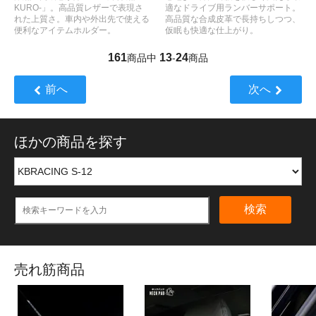
KURO-」。高品質レザーで表現さ
適なドライブ用ランバーサポート。
れた上質さ。車内や外出先で使える
高品質な合成皮革で長持ちしつつ、
便利なアイテムホルダー。
仮眠も快適な仕上がり。
161
13
24
商品中
-
商品
前へ
次へ
ほかの商品を探す
検索
売れ筋商品