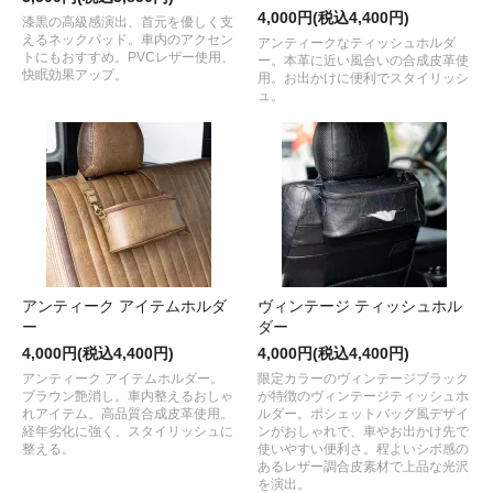
4,000円(税込4,400円)
漆黒の高級感演出、首元を優しく支
えるネックパッド。車内のアクセン
アンティークなティッシュホルダ
トにもおすすめ。PVCレザー使用、
ー。本革に近い風合いの合成皮革使
快眠効果アップ。
用。お出かけに便利でスタイリッシ
ュ。
アンティーク アイテムホルダ
ヴィンテージ ティッシュホル
ー
ダー
4,000円(税込4,400円)
4,000円(税込4,400円)
アンティーク アイテムホルダー。
限定カラーのヴィンテージブラック
ブラウン艶消し。車内整えるおしゃ
が特徴のヴィンテージティッシュホ
れアイテム。高品質合成皮革使用。
ルダー。ポシェットバッグ風デザイ
経年劣化に強く、スタイリッシュに
ンがおしゃれで、車やお出かけ先で
整える。
使いやすい便利さ。程よいシボ感の
あるレザー調合皮素材で上品な光沢
を演出。