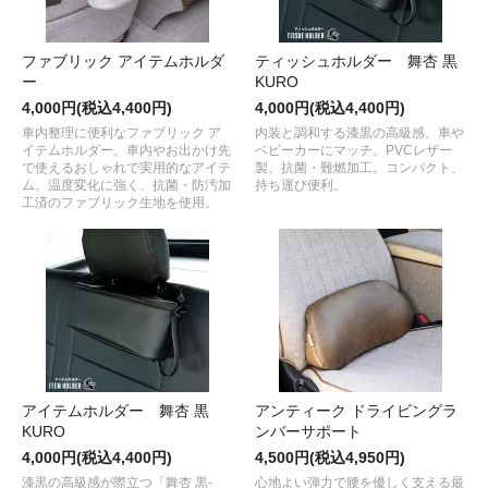
ファブリック アイテムホルダ
ティッシュホルダー 舞杏 黒
ー
KURO
4,000円(税込4,400円)
4,000円(税込4,400円)
車内整理に便利なファブリック ア
内装と調和する漆黒の高級感、車や
イテムホルダー。車内やお出かけ先
ベビーカーにマッチ。PVCレザー
で使えるおしゃれで実用的なアイテ
製、抗菌・難燃加工。コンパクト、
ム。温度変化に強く、抗菌・防汚加
持ち運び便利。
工済のファブリック生地を使用。
アイテムホルダー 舞杏 黒
アンティーク ドライビングラ
KURO
ンバーサポート
4,000円(税込4,400円)
4,500円(税込4,950円)
漆黒の高級感が際立つ「舞杏 黒-
心地よい弾力で腰を優しく支える最